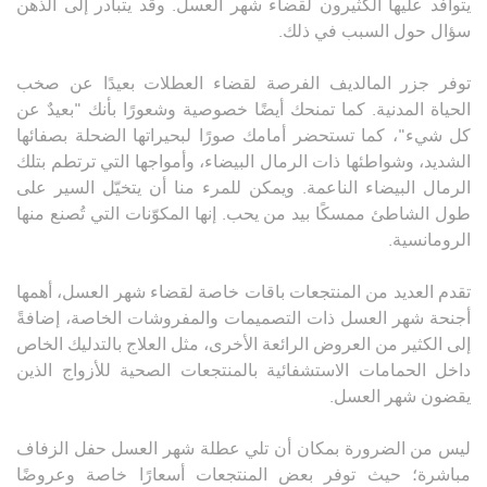
يتوافد عليها الكثيرون لقضاء شهر العسل. وقد يتبادر إلى الذهن
سؤال حول السبب في ذلك.
توفر جزر المالديف الفرصة لقضاء العطلات بعيدًا عن صخب
الحياة المدنية. كما تمنحك أيضًا خصوصية وشعورًا بأنك "بعيدٌ عن
كل شيء"، كما تستحضر أمامك صورًا لبحيراتها الضحلة بصفائها
الشديد، وشواطئها ذات الرمال البيضاء، وأمواجها التي ترتطم بتلك
الرمال البيضاء الناعمة. ويمكن للمرء منا أن يتخيّل السير على
طول الشاطئ ممسكًا بيد من يحب. إنها المكوّنات التي تُصنع منها
الرومانسية.
تقدم العديد من المنتجعات باقات خاصة لقضاء شهر العسل، أهمها
أجنحة شهر العسل ذات التصميمات والمفروشات الخاصة، إضافةً
إلى الكثير من العروض الرائعة الأخرى، مثل العلاج بالتدليك الخاص
داخل الحمامات الاستشفائية بالمنتجعات الصحية للأزواج الذين
يقضون شهر العسل.
ليس من الضرورة بمكان أن تلي عطلة شهر العسل حفل الزفاف
مباشرة؛ حيث توفر بعض المنتجعات أسعارًا خاصة وعروضًا