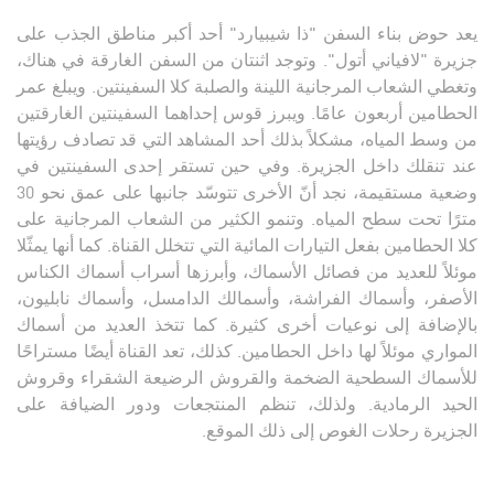
يعد حوض بناء السفن "ذا شيبيارد" أحد أكبر مناطق الجذب على
جزيرة "لافياني أتول". وتوجد اثنتان من السفن الغارقة في هناك،
وتغطي الشعاب المرجانية اللينة والصلبة كلا السفينتين. ويبلغ عمر
الحطامين أربعون عامًا. ويبرز قوس إحداهما السفينتين الغارقتين
من وسط المياه، مشكلاً بذلك أحد المشاهد التي قد تصادف رؤيتها
عند تنقلك داخل الجزيرة. وفي حين تستقر إحدى السفينتين في
وضعية مستقيمة، نجد أنّ الأخرى تتوسّد جانبها على عمق نحو 30
مترًا تحت سطح المياه. وتنمو الكثير من الشعاب المرجانية على
كلا الحطامين بفعل التيارات المائية التي تتخلل القناة. كما أنها يمثّلا
موئلاً للعديد من فصائل الأسماك، وأبرزها أسراب أسماك الكناس
الأصفر، وأسماك الفراشة، وأسمالك الدامسل، وأسماك نابليون،
بالإضافة إلى نوعيات أخرى كثيرة. كما تتخذ العديد من أسماك
المواري موئلاً لها داخل الحطامين. كذلك، تعد القناة أيضًا مستراحًا
للأسماك السطحية الضخمة والقروش الرضيعة الشقراء وقروش
الحيد الرمادية. ولذلك، تنظم المنتجعات ودور الضيافة على
الجزيرة رحلات الغوص إلى ذلك الموقع.