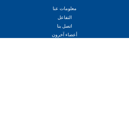
معلومات عنا
التفاعل
اتصل بنا
أعضاء آخرون
اتصل
+(960) 332 3228
info@visitmaldives.com
عنوان
2nd Floor, H. Zonaria,