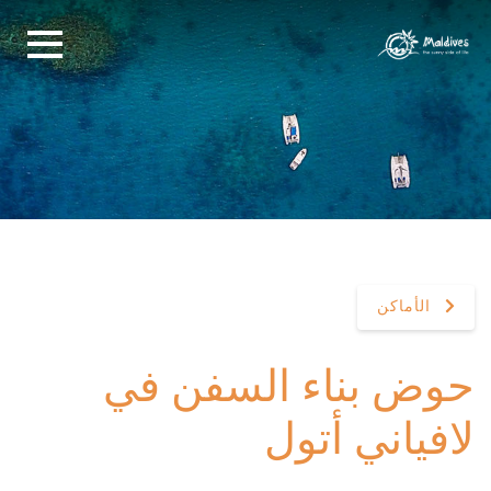
الأماكن
حوض بناء السفن في
لافياني أتول