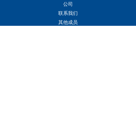
公司
联系我们
其他成员
联系人
+(960) 332 3228
info@visitmaldives.com
地址
2nd Floor, H. Zonaria,
Boduthakurufaanu Magu,
Male', Maldives