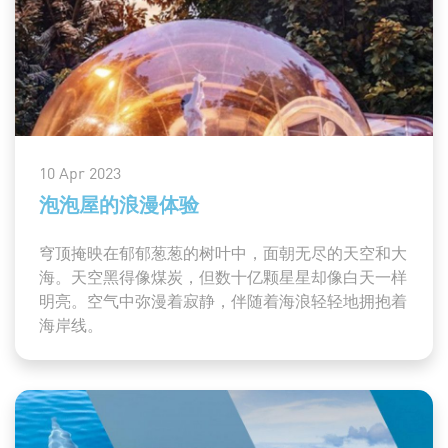
10 Apr 2023
泡泡屋的浪漫体验
穹顶掩映在郁郁葱葱的树叶中，面朝无尽的天空和大
海。天空黑得像煤炭，但数十亿颗星星却像白天一样
明亮。空气中弥漫着寂静，伴随着海浪轻轻地拥抱着
海岸线。