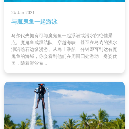
24 Jan 2021
与魔鬼鱼一起游泳
马尔代夫拥有可与魔鬼鱼一起浮潜或潜水的绝佳景
点。魔鬼鱼成群结队，穿越海峡，甚至在岛屿的浅水
湖沿礁石边缘漫游。从岛上乘船十分钟即可到达有魔
鬼鱼的海域，你会看到他们在周围四处游动，身姿优
美，随着潮汐卷...