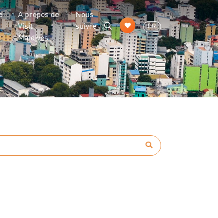
e
A propos de
Nous
Visit
suivre
FR
Maldives