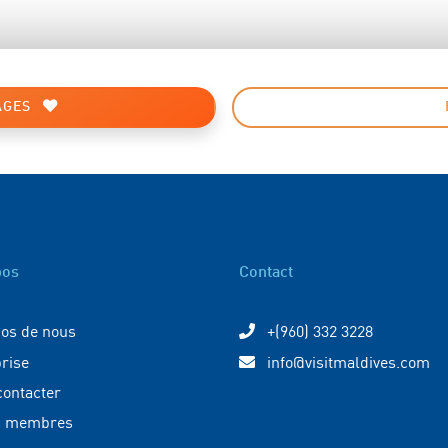
AGES
pos
Contact
os de nous
+(960) 332 3228
rise
info@visitmaldives.com
ontacter
s membres