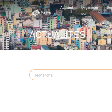
Accueil
Organiser
Sé
son
voyage
ACTUALITÉS