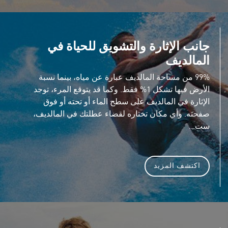
جانب الإثارة والتشويق للحياة في
المالديف
99% من مساحة المالديف عبارة عن مياه، بينما نسبة
الأرض فيها تشكل 1% فقط. وكما قد يتوقع المرء، توجد
الإثارة في المالديف على سطح الماء أو تحته أو فوق
صفحته. وأي مكان تختاره لقضاء عطلتك في المالديف،
ست...
اكتشف المزيد