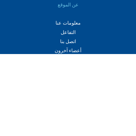
عن الموقع
معلومات عنا
التفاعل
اتصل بنا
أعضاء آخرون
اتصل
+(960) 332 3228
info@visitmaldives.com
عنوان