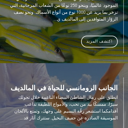
الموجود عالميُا، وبنحو 250 نوعًا من الشعاب المرجانية، التي
تزخر بما يزيد عن 1000 نوع من أنواع الأسماك. ونحو نصف
الزوّار المتوافدين إلى المالديف ي...
اكتشف المزيد
الجانب الرومانسي للحياة في المالديف
انطلق على رمال الشاطئ البيضاء الناعمة خلال تجولك
سيرًا، ممسكًا بيد من تحب، والأمواج اللطيفة تداعب
أقدامكما.استشعر رقّة النسيم على وجهك، وتمتع بالألحان
الموسيقة الصادرة عن حفيف النخيل. ستترك آثار قد...