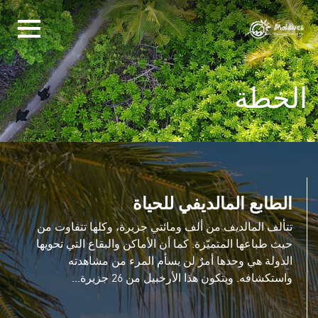
الخطة
الطابع المالديفي للحياة
تتألف المالديف من ألف ومائتي جزيرة، وكلها تتفاوت من
حيث طباعها المتميّزة. كما أن الأماكن والبقاع التي تحويها
الدولة هي وحدها أمرٌ لن يسأم المرء من مشاهدته
واستكشافه. ويتكون هذا الأرخبيل من 26 جزيرة...