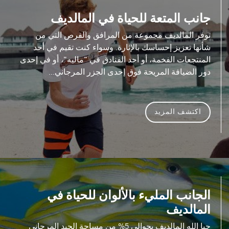
جانب المتعة للحياة في المالديف
توفر المالديف مجموعة من المرافق والفرص التي من
شأنها تعزيز إحساسك بالإثارة. وسواء كنت تقيم في أحد
المنتجعات الفخمة، أو أحد الفنادق في "ماليه"، أو في إحدى
دور الضيافة المريحة فوق إحدى الجزر المرجاني...
اكتشف المزيد
الجانب المليء بالألوان للحياة في
المالديف
حبا الله المالديف بحوالي 5% من مساحة الحيد المرجاني