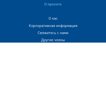
О проекте
О нас
Корпоративная информация
Свяжитесь с нами
Другие члены
Контактная информация
+(960) 332 3228
info@visitmaldives.com
Адрес