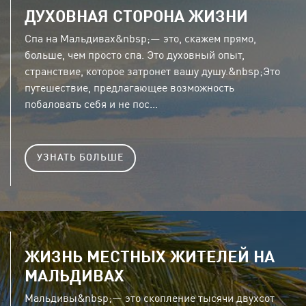
ДУХОВНАЯ СТОРОНА ЖИЗНИ
Спа на Мальдивах&nbsp;— это, скажем прямо,
больше, чем просто спа. Это духовный опыт,
странствие, которое затронет вашу душу.&nbsp;Это
путешествие, предлагающее возможность
побаловать себя и не пос...
УЗНАТЬ БОЛЬШЕ
ЖИЗНЬ МЕСТНЫХ ЖИТЕЛЕЙ НА
МАЛЬДИВАХ
Мальдивы&nbsp;— это скопление тысячи двухсот