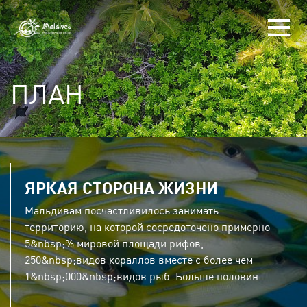
ПЛАН
ЯРКАЯ СТОРОНА ЖИЗНИ
Мальдивам посчастливилось занимать
территорию, на которой сосредоточено примерно
5&nbsp;% мировой площади рифов,
250&nbsp;видов кораллов вместе с более чем
1&nbsp;000&nbsp;видов рыб. Больше половин...