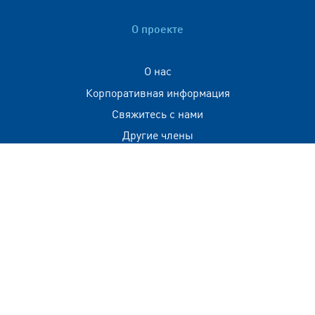
О проекте
О нас
Корпоративная информация
Свяжитесь с нами
Другие члены
Контактная информация
+(960) 332 3228
info@visitmaldives.com
Адрес