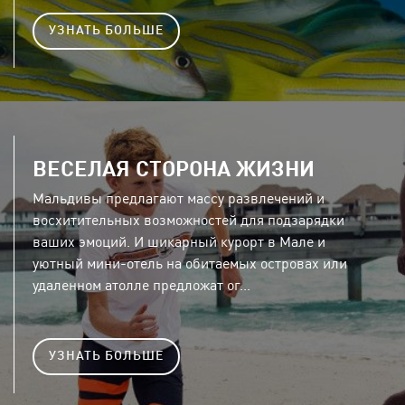
УЗНАТЬ БОЛЬШЕ
ВЕСЕЛАЯ СТОРОНА ЖИЗНИ
Мальдивы предлагают массу развлечений и
восхитительных возможностей для подзарядки
ваших эмоций. И шикарный курорт в Мале и
уютный мини-отель на обитаемых островах или
удаленном атолле предложат ог...
УЗНАТЬ БОЛЬШЕ