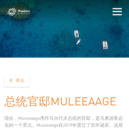
景点
总统官邸MULEEAAGE
现在，Muleeaage用作马尔代夫总统的官邸，是马累游客必
去的一个景点。Muleeaage在2019年度过了百年诞辰。这座