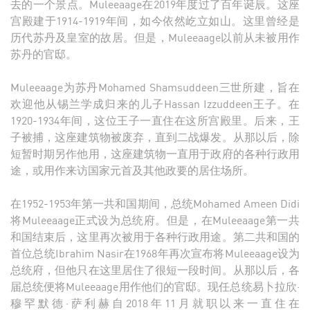
去的一个景点。Muleeaage在2019年度过了百年诞辰。这座
宫殿建于1914-1919年间，如今依然屹立如山。这里曾经是
历代苏丹及皇室的故居。但是，Muleeaage以前从未被用作
苏丹的官邸。
Muleeaage为苏丹Mohamed Shamsuddeen三世所建，旨在
欢迎他从锡兰学成归来的儿子Hassan Izzuddeen王子。在
1920-1934年间，这位王子一直住在这所宫殿里。后来，王
子被捕，这座建筑物被废弃，直到二战爆发。从那以后，除
短暂时期另作他用，这座建筑物一直用于政府的各种行政用
途，或用作来访国家元首及其他政要的居住场所。
在1952-1953年第一共和国期间，总统Mohamed Ameen Didi
将Muleeaage正式设为总统府。但是，在Muleeaage第一共
和国结束后，这里再次被用于各种行政用途。第二共和国的
首位总统Ibrahim Nasir在1968年再次宣布将Muleeaage设为
总统府，但他只在这里居住了很短一段时间。从那以后，各
届总统便将Muleeaage用作他们的官邸。现任总统易卜拉欣·
穆罕默德·萨利赫自2018年11月就职以来一直住在