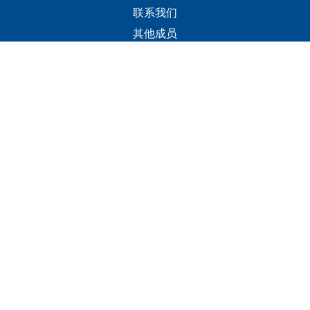
联系我们
其他成员
联系人
+(960) 332 3228
info@visitmaldives.com
地址
2nd Floor, H. Zonaria,
Boduthakurufaanu Magu,
Male', Maldives