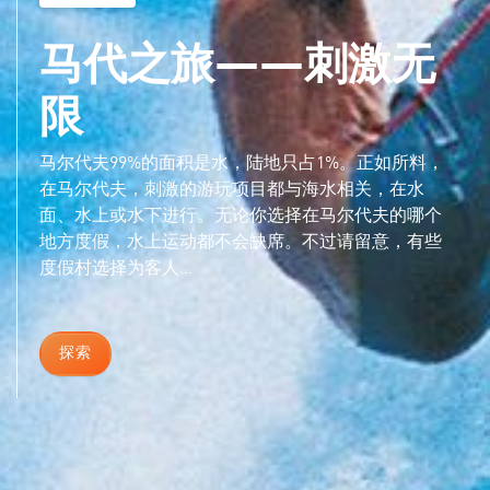
马代之旅——刺激无
限
马尔代夫99%的面积是水，陆地只占1%。正如所料，
在马尔代夫，刺激的游玩项目都与海水相关，在水
面、水上或水下进行。无论你选择在马尔代夫的哪个
地方度假，水上运动都不会缺席。不过请留意，有些
度假村选择为客人...
探索