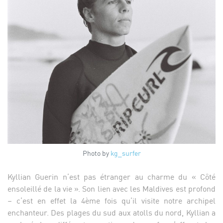
Photo by
kg_surfer
Kyllian Guerin n’est pas étranger au charme du « Côté
ensoleillé de la vie ». Son lien avec les Maldives est profond
– c’est en effet la 4ème fois qu’il visite notre archipel
enchanteur. Des plages du sud aux atolls du nord, Kyllian a