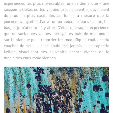
expériences les plus mémorables, une se démarque – une
session à Cokes où les vagues grossissaient et devenaient
de plus en plus excitantes au fur et à mesure que la
journée avançait. « J’ai vu un ou deux surfeurs locaux, là-
bas, et je n’ai eu qu’à y aller. C’était une super expérience
que de surfer ces vagues incroyables puis de m’allonger
sur la planche pour regarder les magnifiques couleurs du
coucher de soleil. Je ne l’oublierai jamais », se rappelle
Kyllian, visualisant des souvenirs encore vivaces de la
magie des eaux maldiviennes.