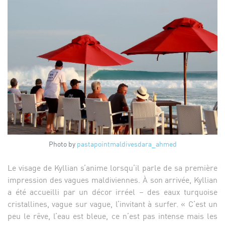
Photo by
pastapointmaldives
dara_ahmed
Le visage de Kyllian s’anime lorsqu’il parle de sa première
impression des vagues maldiviennes. À son arrivée, Kyllian
a été accueilli par un décor irréel – des eaux turquoise
cristallines, vague sur vague, l’invitant à surfer. « C’est un
peu le rêve, l’eau est bleue, ce n’est pas intense mais les