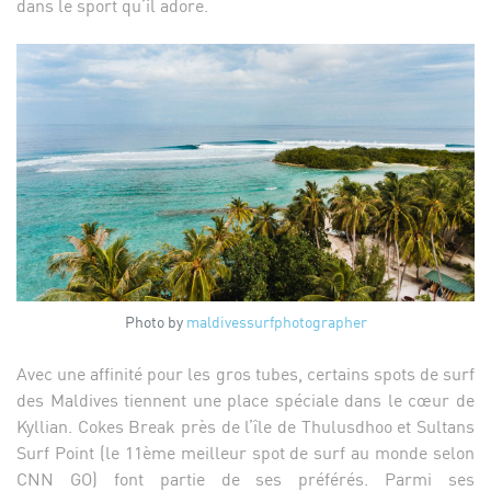
dans le sport qu’il adore.
Photo by
maldivessurfphotographer
Avec une affinité pour les gros tubes, certains spots de surf
des Maldives tiennent une place spéciale dans le cœur de
Kyllian. Cokes Break près de l’île de Thulusdhoo et Sultans
Surf Point (le 11ème meilleur spot de surf au monde selon
CNN GO) font partie de ses préférés. Parmi ses