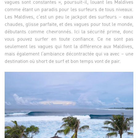
vagues sont constantes », poursuit-il, louant les Maldives
comme étant un paradis pour les surfeurs de tous niveaux.
Les Maldives, c’est un peu le jackpot des surfeurs – eaux
chaudes, glisse parfaite, et des vagues pour tout le monde,
débutants comme chevronnés. Ici la sécurité prime, donc
vous pouvez surfer en toute confiance. Ce ne sont pas
seulement les vagues qui font la différence aux Maldives,
mais également l’ambiance décontractée qui va avec – une
destination où short de surf et bon temps vont de pair.