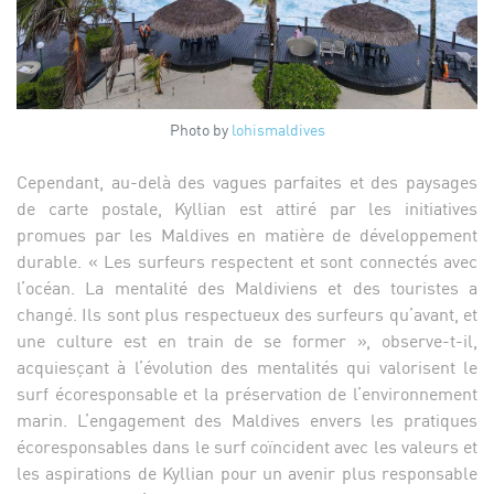
Photo by
lohismaldives
Cependant, au-delà des vagues parfaites et des paysages
de carte postale, Kyllian est attiré par les initiatives
promues par les Maldives en matière de développement
durable. « Les surfeurs respectent et sont connectés avec
l’océan. La mentalité des Maldiviens et des touristes a
changé. Ils sont plus respectueux des surfeurs qu’avant, et
une culture est en train de se former », observe-t-il,
acquiesçant à l’évolution des mentalités qui valorisent le
surf écoresponsable et la préservation de l’environnement
marin. L’engagement des Maldives envers les pratiques
écoresponsables dans le surf coïncident avec les valeurs et
les aspirations de Kyllian pour un avenir plus responsable