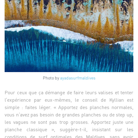
Photo by
ayadasurfmaldives
Pour ceux que ça démange de faire leurs valises et tenter
l’expérience par eux-mêmes, le conseil de Kyllian est
simple : faites léger. « Apportez des planches normales,
vous n’avez pas besoin de grandes planches ou de step up,
les vagues ne sont pas trop grosses. Apportez juste une
planche classique », suggère-t-il, insistant sur les
conditions de surf optimales des Maldives, sans avoir