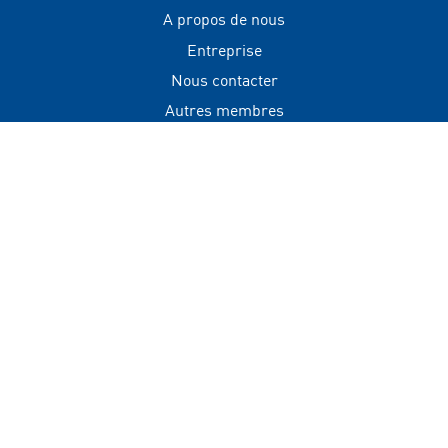
A propos de nous
Entreprise
Nous contacter
Autres membres
Contact
+(960) 332 3228
info@visitmaldives.com
Adresse
2nd Floor, H. Zonaria,
Boduthakurufaanu Magu,