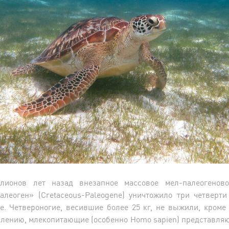
лионов лет назад внезапное массовое мел-палеогенов
алеоген» (Cretaceous-Paleogene) уничтожило три четверти
. Четвероногие, весившие более 25 кг, не выжили, кроме
алению, млекопитающие (особенно Homo sapien) представля