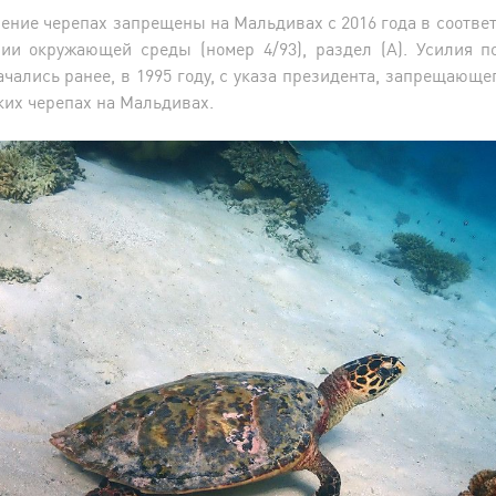
ление черепах запрещены на Мальдивах с 2016 года в соответ
нии окружающей среды (номер 4/93), раздел (A). Усилия п
чались ранее, в 1995 году, с указа президента, запрещающе
их черепах на Мальдивах.