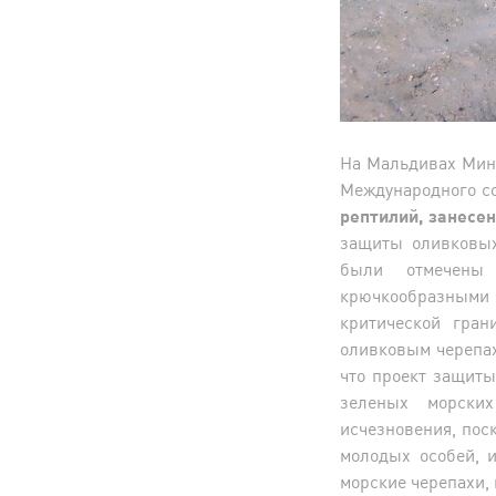
На Мальдивах Мин
Международного с
рептилий, занесе
защиты оливковых 
были отмечены 
крючкообразным
критической гран
оливковым черепах
что проект защит
зеленых морских
исчезновения, пос
молодых особей, 
морские черепахи, 