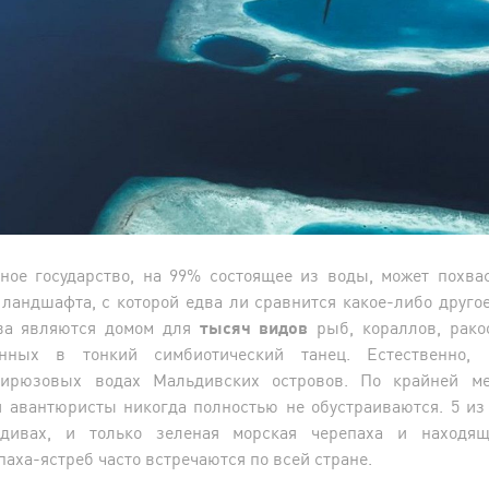
вное государство, на 99% состоящее из воды, может похва
 ландшафта, с которой едва ли сравнится какое-либо другое
ва являются домом для
тысяч видов
рыб, кораллов, рако
енных в тонкий симбиотический танец. Естественно, 
бирюзовых водах Мальдивских островов. По крайней ме
 авантюристы никогда полностью не обустраиваются. 5 из
дивах, и только зеленая морская черепаха и находящ
аха-ястреб часто встречаются по всей стране.