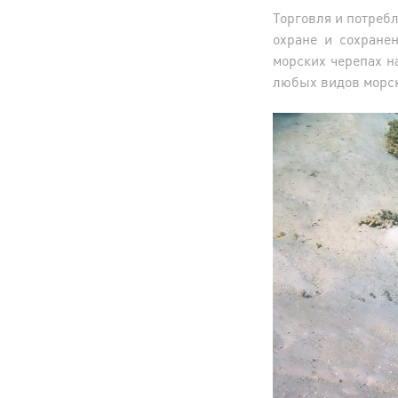
Торговля и потреб
охране и сохране
морских черепах на
любых видов морск