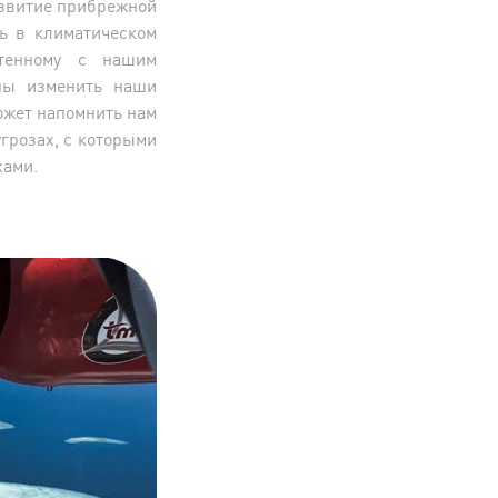
азвитие прибрежной
ль в климатическом
етенному с нашим
ны изменить наши
ожет напомнить нам
угрозах, с которыми
хами.