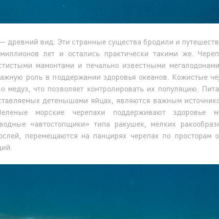
— древний вид. Эти странные существа бродили и путешест
 миллионов лет и остались практически такими же. Чере
стистыми мамонтами и печально известными мегалодонами
важную роль в поддержании здоровья океанов. Кожистые че
о медуз, что позволяет контролировать их популяцию. Пит
ставляемых детенышами яйцах, являются важным источник
 Зеленые морские черепахи поддерживают здоровье 
водные «автостопщики» типа ракушек, мелких ракообраз
ослей, перемещаются на панцирях черепах по просторам о
ций.