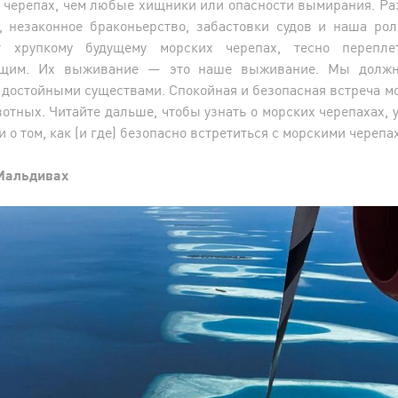
х черепах, чем любые хищники или опасности вымирания. Р
, незаконное браконьерство, забастовки судов и наша ро
т хрупкому будущему морских черепах, тесно перепл
ущим. Их выживание — это наше выживание. Мы долж
 достойными существами. Спокойная и безопасная встреча м
отных. Читайте дальше, чтобы узнать о морских черепахах, 
и о том, как (и где) безопасно встретиться с морскими черепа
Мальдивах