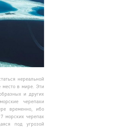
статься нереальной
 место в мире. Эти
образных и других
морские черепахи
ре временно, ибо
 7 морских черепах
аяся под угрозой