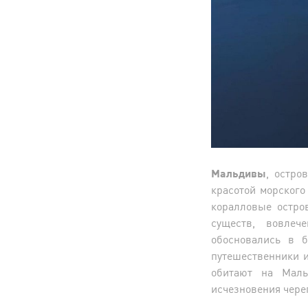
Мальдивы
, остро
красотой морского
коралловые остро
существ, вовлеч
обосновались в 
путешественники и
обитают на Маль
исчезновения череп