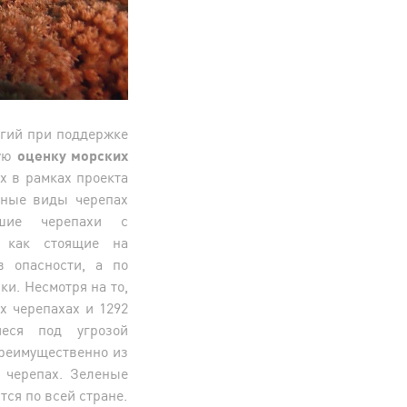
гий при поддержке
ную
оценку морских
х в рамках проекта
азные виды черепах
ьшие черепахи с
 как стоящие на
в опасности, а по
и. Несмотря на то,
 черепахах и 1292
иеся под угрозой
преимущественно из
 черепах. Зеленые
тся по всей стране.