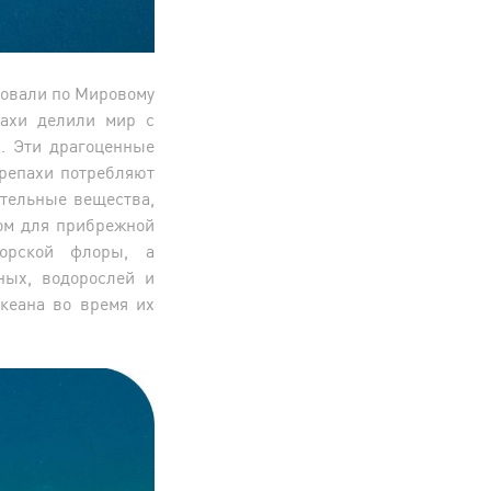
вовали по Мировому
пахи делили мир с
. Эти драгоценные
репахи потребляют
ательные вещества,
ом для прибрежной
морской флоры, а
ных, водорослей и
кеана во время их