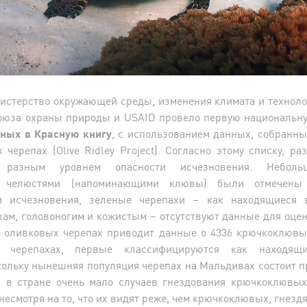
истерство окружающей среды, изменения климата и техноло
оюза охраны природы и USAID провело первую националь
нных в Красную книгу
, с использованием данных, собранны
черепах (Olive Ridley Project). Согласно этому списку, р
разным уровнем опасности исчезновения. Небол
и челюстями (напоминающими клювы) были отмечены
и исчезновения, зеленые черепахи – как находящиеся 
ам, головоногим и кожистым – отсутствуют данные для оценк
ы оливковых черепах приводит данные о 4336 крючкоклювых
 черепахах, первые классифицируются как находящ
кольку нынешняя популяция черепах на Мальдивах состоит 
и в стране очень мало случаев гнездования крючкоклювых
несмотря на то, что их видят реже, чем крючкоклювых, гнездя