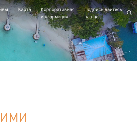
ивы
Карта
Корпоративная
Подписывайтесь
информация
на нас
КИМИ