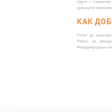
парке — плавание 
красными мангровы
КАК ДОБ
Полет до аэропор
Рейсы из междун
Международные ави