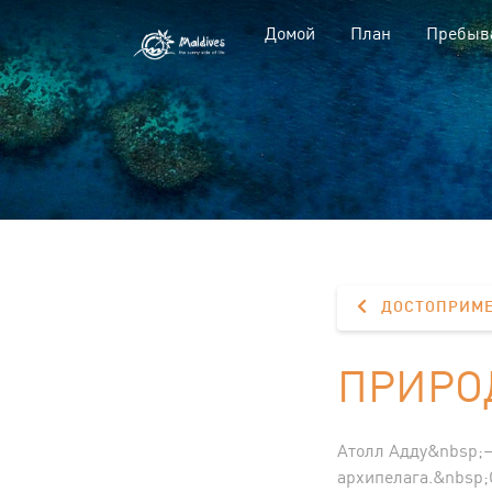
Домой
План
Пребыв
ДОСТОПРИМЕ
ПРИРО
Атолл Адду&nbsp;
архипелага.&nbsp;