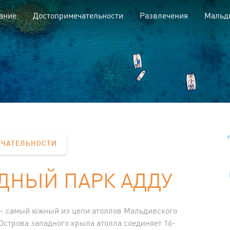
ание
Достопримечательности
Развлечения
Мальд
ЧАТЕЛЬНОСТИ
ДНЫЙ ПАРК АДДУ
— самый южный из цепи атоллов Мальдивского
Острова западного крыла атолла соединяет 16-