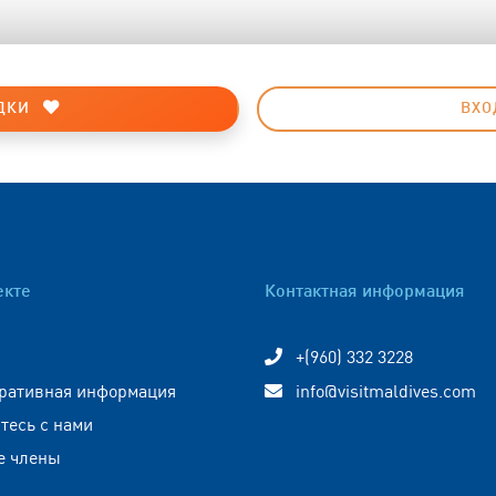
ДКИ
ВХО
екте
Контактная информация
+(960) 332 3228
ративная информация
info@visitmaldives.com
тесь с нами
е члены