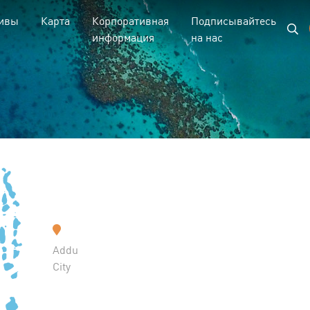
ивы
Карта
Корпоративная
Подписывайтесь
информация
на нас
Addu
City