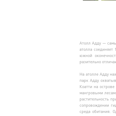
Атолл Адду — самы
атолла соединяет 
южной оконечност
разительно отличаю
На атолле Адду на
парк Адду охваты
Коатти на острове
мангровыми лесам
растительность п
сопровождении ги
среда обитания. 