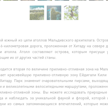
й южный из цепи атоллов Мальдивского архипелага. Остро
16-километровая дорога, проложенная от Хитаду на севере д
и атолла. Атолл составляют острова, которым присущи 
щие их от других частей станы.
ходится вторая по величине приливно-отливная зона на Ма
вает красивейшую приливно-отливную зону Ейдигали Кили 
 Хитаду. Парк знаменит очаровательными пирсами, выходящ
и и великолепными велосипедными маршрутами, проложенн
риливно-отливной зоны. Вы можете исследовать природные
да и наблюдать за уникальной фауной и флорой, которой 
Одни из самых запоминающихся впечатлений, которые можн