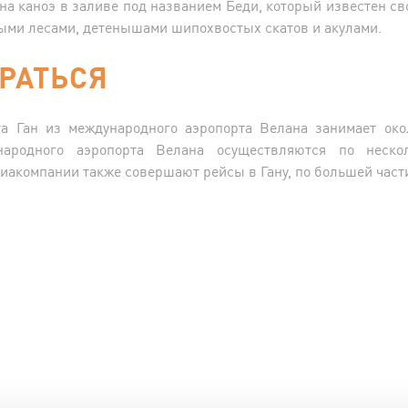
на каноэ в заливе под названием Беди, который известен 
ми лесами, детенышами шипохвостых скатов и акулами.
РАТЬСЯ
та Ган из международного аэропорта Велана занимает окол
ародного аэропорта Велана осуществляются по неско
акомпании также совершают рейсы в Гану, по большей части