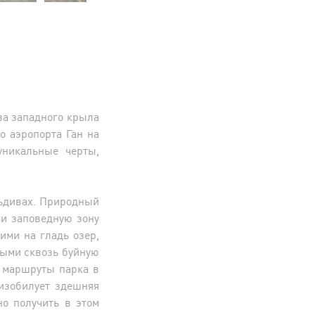
ва западного крыла
о аэропорта Ган на
уникальные черты,
льдивах. Природный
и заповедную зону
ими на гладь озер,
ыми сквозь буйную
 маршруты парка в
изобилует здешняя
о получить в этом