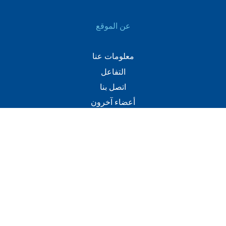
عن الموقع
معلومات عنا
التفاعل
اتصل بنا
أعضاء آخرون
اتصل
+(960) 332 3228
info@visitmaldives.com