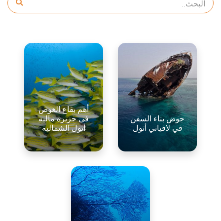
أهم بقاع الغوص
حوض بناء السفن
في جزيرة ماليه
في لافياني أتول
أتول الشمالية