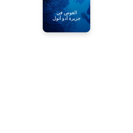
الغوص في
جزيرة أدو أتول