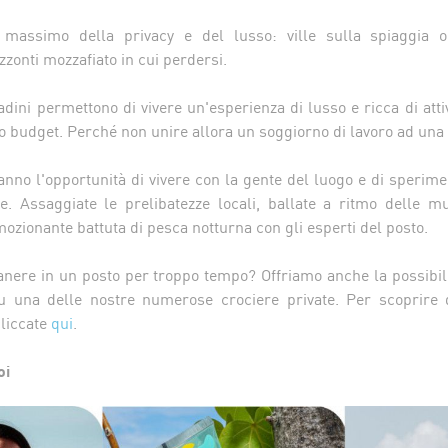
l massimo della privacy e del lusso: ville sulla spiaggia o 
zonti mozzafiato in cui perdersi.
tadini permettono di vivere un'esperienza di lusso e ricca di attiv
ro budget. Perché non unire allora un soggiorno di lavoro ad una
nno l'opportunità di vivere con la gente del luogo e di sperime
ne. Assaggiate le prelibatezze locali, ballate a ritmo delle mu
ozionante battuta di pesca notturna con gli esperti del posto.
anere in un posto per troppo tempo? Offriamo anche la possibili
u una delle nostre numerose crociere private. Per scoprire d
cliccate
qui
.
oi