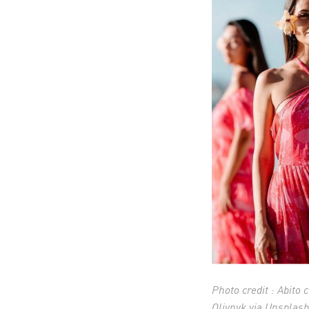
Photo credit : Abito c
Oliynyk via Unsplash