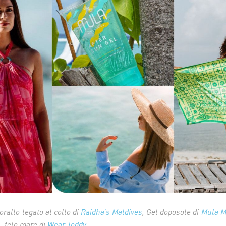
orallo legato al collo di
Raidha’s Maldives
, Gel doposole di
Mula M
, telo mare di
Wear Toddy