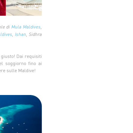
ole di
Mula Maldives
,
ldives
,
Ishan
, Sidhra
giusto! Dai requisiti
del soggiorno fino ai
ere sulle Maldive!