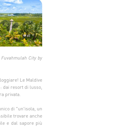
 e Fuvahmulah City by
lloggiare! Le Maldive
 dai resort di lusso,
ra privata.
unico di "un'isola, un
ssibile trovare anche
ile e dal sapore più