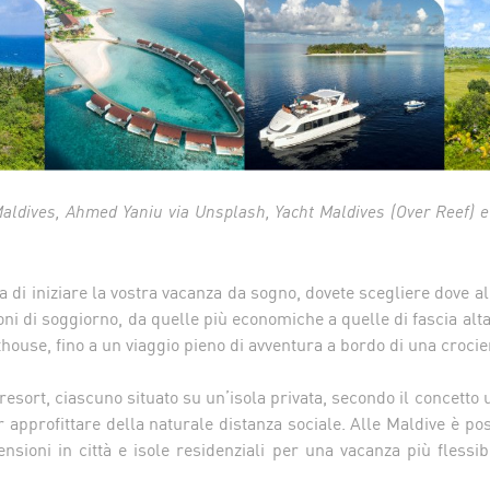
 Maldives, Ahmed Yaniu via Unsplash, Yacht Maldives (Over Reef)
di iniziare la vostra vacanza da sogno, dovete scegliere dove a
oni di soggiorno, da quelle più economiche a quelle di fascia alta:
sthouse, fino a un viaggio pieno di avventura a bordo di una crocie
resort, ciascuno situato su un’isola privata, secondo il concetto 
er approfittare della naturale distanza sociale. Alle Maldive è po
nsioni in città e isole residenziali per una vacanza più flessib