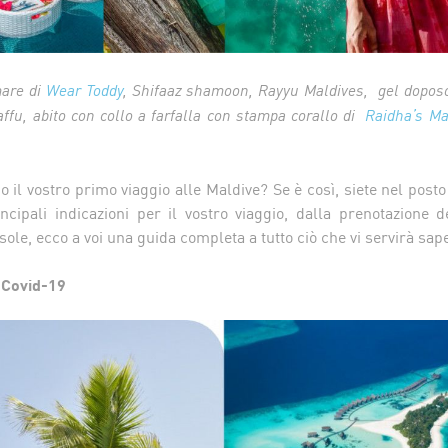
mare di
Wear Toddy
, Shifaaz shamoon, Rayyu Maldives, gel dopos
fu, abito con collo a farfalla con stampa corallo di
Raidha’s Ma
l vostro primo viaggio alle Maldive? Se è così, siete nel posto 
incipali indicazioni per il vostro viaggio, dalla prenotazione 
isole, ecco a voi una guida completa a tutto ciò che vi servirà sap
i Covid-19