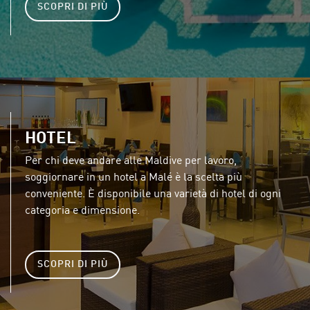
SCOPRI DI PIÙ
HOTEL
Per chi deve andare alle Maldive per lavoro,
soggiornare in un hotel a Malé è la scelta più
conveniente. È disponibile una varietà di hotel di ogni
categoria e dimensione.
SCOPRI DI PIÙ