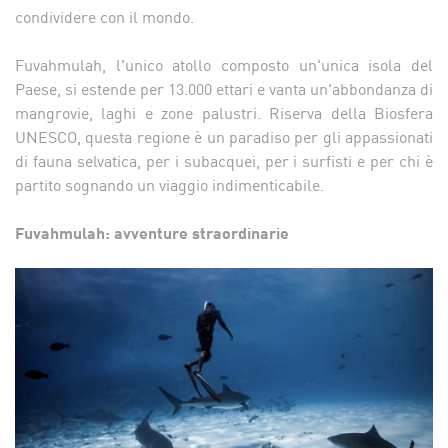
condividere con il mondo.
Fuvahmulah, l'unico atollo composto un'unica isola del
Paese, si estende per 13.000 ettari e vanta un'abbondanza di
mangrovie, laghi e zone palustri. Riserva della Biosfera
UNESCO, questa regione è un paradiso per gli appassionati
di fauna selvatica, per i subacquei, per i surfisti e per chi è
partito sognando un viaggio indimenticabile.
Fuvahmulah: avventure straordinarie