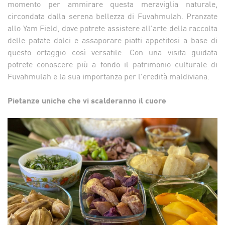
momento per ammirare questa meraviglia naturale,
circondata dalla serena bellezza di Fuvahmulah. Pranzate
allo Yam Field, dove potrete assistere all'arte della raccolta
delle patate dolci e assaporare piatti appetitosi a base di
questo ortaggio così versatile. Con una visita guidata
potrete conoscere più a fondo il patrimonio culturale di
Fuvahmulah e la sua importanza per l'eredità maldiviana.
Pietanze uniche che vi scalderanno il cuore