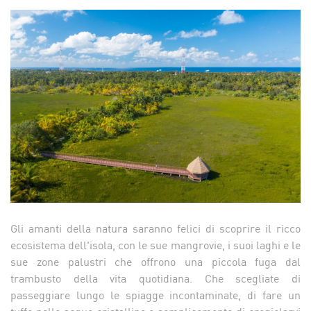
Gli amanti della natura saranno felici di scoprire il ricco
ecosistema dell'isola, con le sue mangrovie, i suoi laghi e le
sue zone palustri che offrono una piccola fuga dal
trambusto della vita quotidiana. Che scegliate di
passeggiare lungo le spiagge incontaminate, di fare un