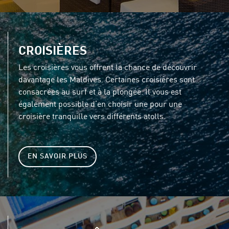
CROISIÈRES
Les croisières vous offrent la chance de découvrir
davantage les Maldives. Certaines croisières sont
consacrées au surf et à la plongée. Il vous est
également possible d’en choisir une pour une
croisière tranquille vers différents atolls.
EN SAVOIR PLUS