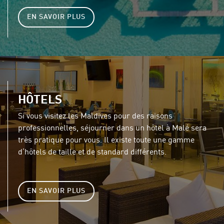
EN SAVOIR PLUS
HÔTELS
Si vous visitez les Maldives pour des raisons
professionnelles, séjourner dans un hôtel à Malé sera
très pratique pour vous. Il existe toute une gamme
d’hôtels de taille et de standard différents.
EN SAVOIR PLUS