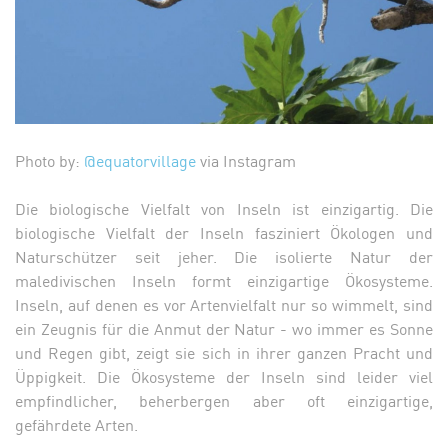
Photo by:
@equatorvillage
via Instagram
Die biologische Vielfalt von Inseln ist einzigartig. Die
biologische Vielfalt der Inseln fasziniert Ökologen und
Naturschützer seit jeher. Die isolierte Natur der
maledivischen Inseln formt einzigartige Ökosysteme.
Inseln, auf denen es vor Artenvielfalt nur so wimmelt, sind
ein Zeugnis für die Anmut der Natur - wo immer es Sonne
und Regen gibt, zeigt sie sich in ihrer ganzen Pracht und
Üppigkeit. Die Ökosysteme der Inseln sind leider viel
empfindlicher, beherbergen aber oft einzigartige,
gefährdete Arten.