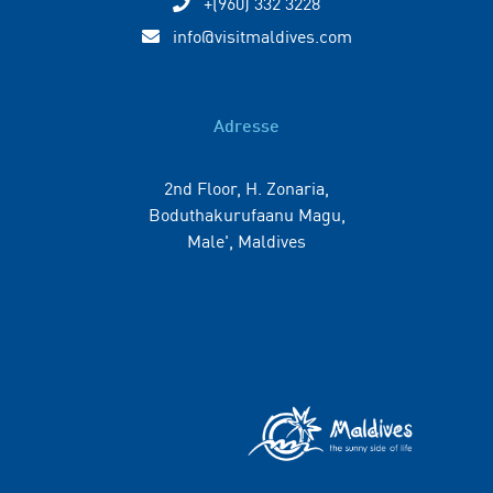
+(960) 332 3228
info@visitmaldives.com
Adresse
2nd Floor, H. Zonaria,
Boduthakurufaanu Magu,
Male', Maldives