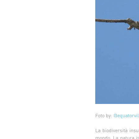
Foto by:
@equatorvi
La biodiversità insu
mondo. La natura is