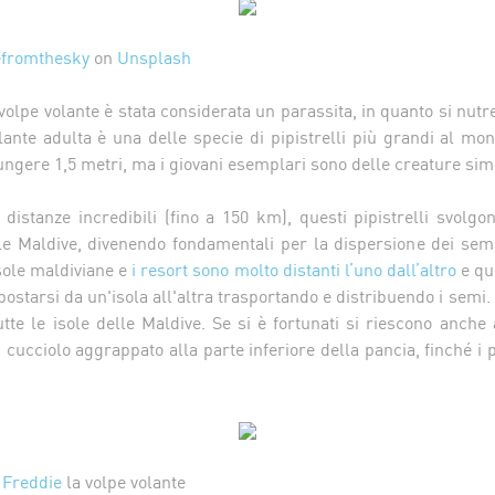
fromthesky
on
Unsplash
olpe volante è stata considerata un parassita, in quanto si nutre
ante adulta è una delle specie di pipistrelli più grandi al mo
ungere 1,5 metri, ma i giovani esemplari sono delle creature s
distanze incredibili (fino a 150 km), questi pipistrelli svolgo
le Maldive, divenendo fondamentali per la dispersione dei semi
sole maldiviane e
i resort sono molto distanti l’uno dall’altro
e que
postarsi da un'isola all'altra trasportando e distribuendo i semi.
tte le isole delle Maldive. Se si è fortunati si riescono anche 
cucciolo aggrappato alla parte inferiore della pancia, finché i
 Freddie
la volpe volante