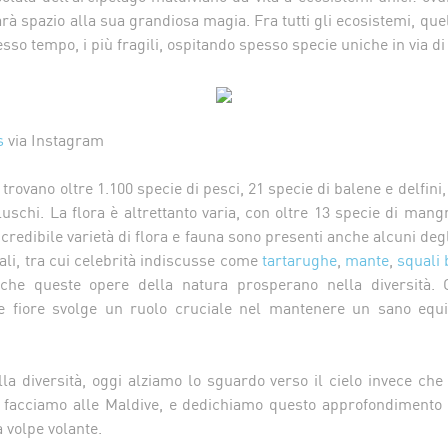
rà spazio alla sua grandiosa magia. Fra tutti gli ecosistemi, quel
tesso tempo, i più fragili, ospitando spesso specie uniche in via di
s
via Instagram
 trovano oltre 1.100 specie di pesci, 21 specie di balene e delfini,
uschi. La flora è altrettanto varia, con oltre 13 specie di mang
credibile varietà di flora e fauna sono presenti anche alcuni degl
li, tra cui celebrità indiscusse come
tartarughe
,
mante
,
squali 
che queste opere della natura prosperano nella diversità. 
 e fiore svolge un ruolo cruciale nel mantenere un sano equil
la diversità, oggi alziamo lo sguardo verso il cielo invece che 
facciamo alle Maldive, e dedichiamo questo approfondimento a
a volpe volante.