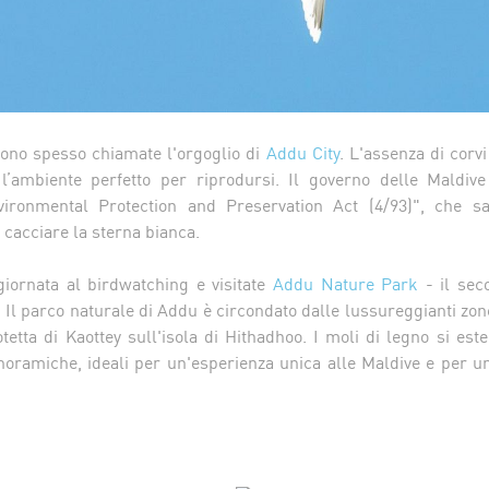
ono spesso chiamate l'orgoglio di
Addu City
. L'assenza di corvi
l’ambiente perfetto per riprodursi. Il governo delle Maldive
nvironmental Protection and Preservation Act (4/93)", che san
 cacciare la sterna bianca.
giornata al birdwatching e visitate
Addu Nature Park
- il sec
 Il parco naturale di Addu è circondato dalle lussureggianti zo
otetta di Kaottey sull'isola di Hithadhoo. I moli di legno si es
anoramiche, ideali per un'esperienza unica alle Maldive e per un