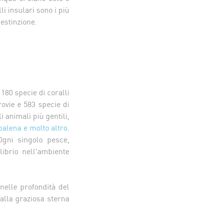
li insulari sono i più
 estinzione.
 180 specie di coralli
rovie e 583 specie di
i animali più gentili,
balena
e molto altro
.
Ogni singolo pesce,
ibrio nell'ambiente
nelle profondità del
lla graziosa sterna