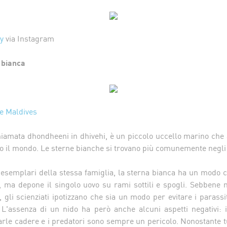
y
via Instagram
a bianca
re Maldives
hiamata dhondheeni in dhivehi, è un piccolo uccello marino che 
utto il mondo. Le sterne bianche si trovano più comunemente negli 
i esemplari della stessa famiglia, la sterna bianca ha un modo 
, ma depone il singolo uovo su rami sottili e spogli. Sebbene 
, gli scienziati ipotizzano che sia un modo per evitare i parass
 L'assenza di un nido ha però anche alcuni aspetti negativi: i
arle cadere e i predatori sono sempre un pericolo. Nonostante t