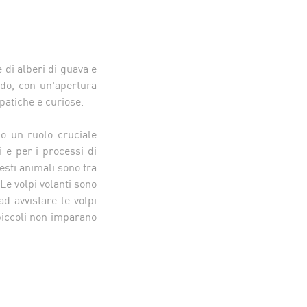
 di alberi di guava e
ndo, con un'apertura
impatiche e curiose.
no un ruolo cruciale
 e per i processi di
sti animali sono tra
 Le volpi volanti sono
ad avvistare le volpi
 piccoli non imparano