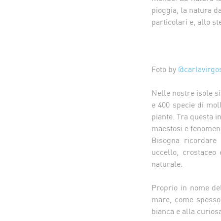
pioggia, la natura da
particolari e, allo s
Foto by
@carlavirgo
Nelle nostre isole si
e 400 specie di moll
piante. Tra questa in
maestosi e fenomena
Bisogna ricordare 
uccello, crostaceo
naturale.
Proprio in nome del
mare, come spesso 
bianca e alla curios