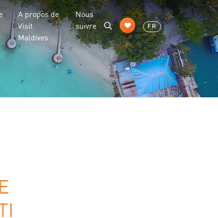
e
A propos de
Nous
Visit
suivre
FR
Maldives
E
TI