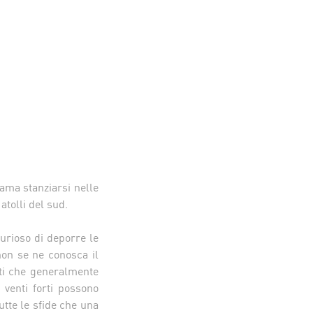
ama stanziarsi nelle
atolli del sud.
curioso di deporre le
non se ne conosca il
iti che generalmente
 venti forti possono
utte le sfide che una