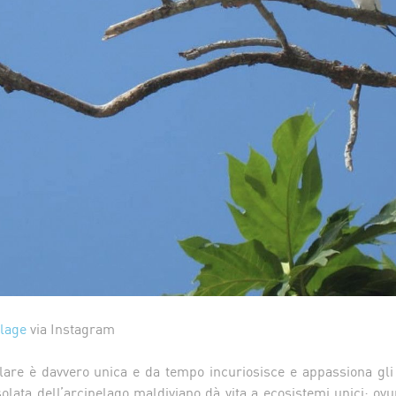
llage
via Instagram
lare è davvero unica e da tempo incuriosisce e appassiona gli e
olata dell’arcipelago maldiviano dà vita a ecosistemi unici: ovu