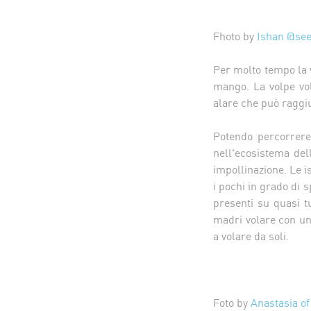
Fhoto by
Ishan @see
Per molto tempo la v
mango. La volpe vol
alare che può raggi
Potendo percorrere 
nell'ecosistema del
impollinazione. Le i
i pochi in grado di s
presenti su quasi tu
madri volare con un 
a volare da soli.
Foto by
Anastasia of