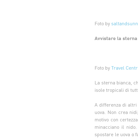
Foto by
saltandsunn
Avvistare la stern
Foto by
Travel Cent
La sterna bianca, c
isole tropicali di t
A differenza di altr
uova. Non crea nidi
motivo con certezza
minacciano il nido.
spostare le uova o f