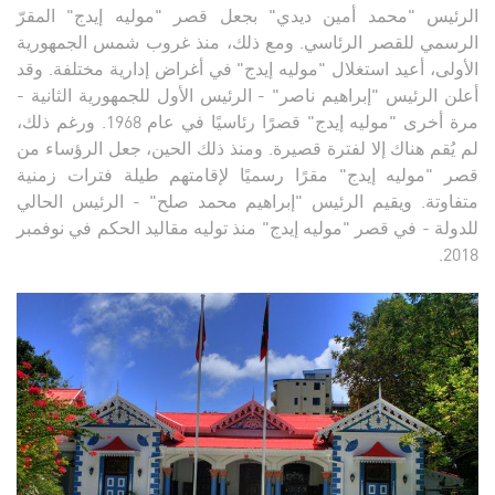
الرئيس "محمد أمين ديدي" بجعل قصر "موليه إيدج" المقرّ
الرسمي للقصر الرئاسي. ومع ذلك، منذ غروب شمس الجمهورية
الأولى، أعيد استغلال "موليه إيدج" في أغراض إدارية مختلفة. وقد
أعلن الرئيس "إبراهيم ناصر" - الرئيس الأول للجمهورية الثانية -
مرة أخرى "موليه إيدج" قصرًا رئاسيًا في عام 1968. ورغم ذلك،
لم يُقم هناك إلا لفترة قصيرة. ومنذ ذلك الحين، جعل الرؤساء من
قصر "موليه إيدج" مقرًا رسميًا لإقامتهم طيلة فترات زمنية
متفاوتة. ويقيم الرئيس "إبراهيم محمد صلح" - الرئيس الحالي
للدولة - في قصر "موليه إيدج" منذ توليه مقاليد الحكم في نوفمبر
2018.