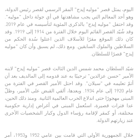
اليوم، يمثل قصر "موليه إيدج" المقر الرسمي لقصر رئيس الدولة،
وهو أحد المعالم التي يجب مشاهدتها في أي جولة داخل "موليه".
وقد احتفل "موليه إيدج" بالذكرى المئوية لتأسيسه في عام 2019.
وقد شُيّد القصر القائم اليوم خلال الفترة من 1914 إلى 1919. وقد
كان ذلك الموقع مقرًا للأسلاف الذين اعتلوا سُدة الحكم من
السلاطين والملوك السابقين. ومع ذلك، لم يسبق وأن كان "موليه
إيدج" قصرًا للسلطان.
شيّد السلطان محمد شمس الدين الثالث قصر "موليه إيدج" لابنه
الأمير "حسن عزالدين" ترحيبًا به عند قدومه إلى المالديف بعد أن
أتمّ تعليمه في "سيلان". وقد احتل الأمير القصر في الفترة من
عام 1920 إلى عام 1934. وبعدها، ألقي القبض على الأمير، وظلّ
المبنى مهجورًا حتى اندلاع الحرب العالمية الثانية. ومنذ ذلك الحين،
عدا فترات قصيرة، استُعمل المبنى في أغراض إدارية حكومية
مختلفة، أو كمقر لإقامة رؤساء الدول وكبار الشخصيات الأخرى
عند زيارتهم الدولة.
خلال الجمهورية الأولى التي قامت بين عامي 1952 و1953، أمر