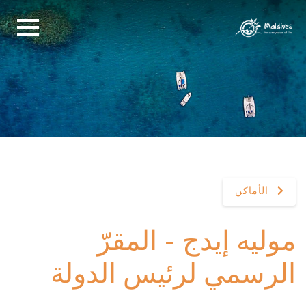
الأماكن
موليه إيدج - المقرّ
الرسمي لرئيس الدولة