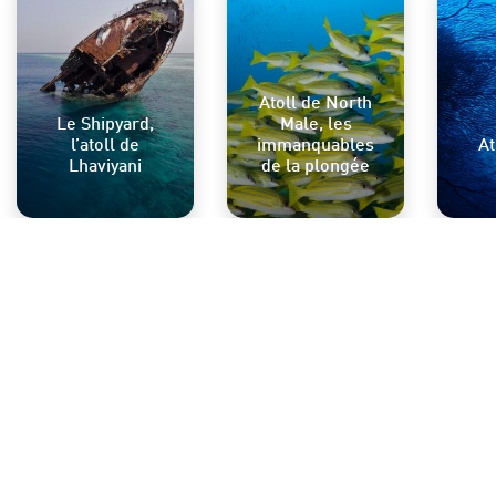
Atoll de North
Le Shipyard,
Male, les
l’atoll de
immanquables
At
Lhaviyani
de la plongée