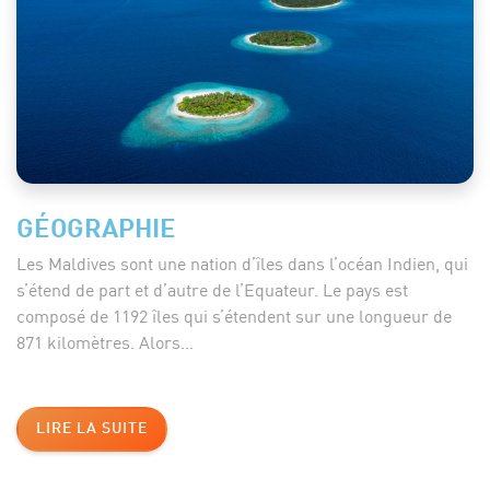
GÉOGRAPHIE
Les Maldives sont une nation d’îles dans l’océan Indien, qui
s’étend de part et d’autre de l’Equateur. Le pays est
composé de 1192 îles qui s’étendent sur une longueur de
871 kilomètres. Alors...
LIRE LA SUITE