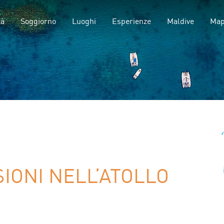
tà
Soggiorno
Luoghi
Esperienze
Maldive
Ma
IONI NELL’ATOLLO