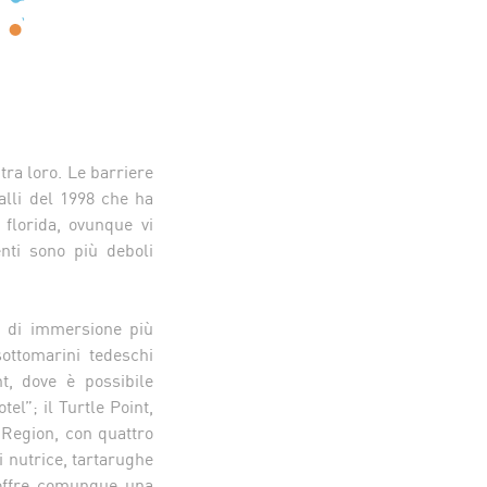
tra loro. Le barriere
alli del 1998 che ha
 florida, ovunque vi
nti sono più deboli
ti di immersione più
sottomarini tedeschi
t, dove è possibile
el”; il Turtle Point,
 Region, con quattro
i nutrice, tartarughe
 offre comunque una