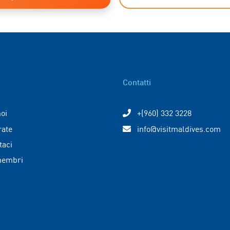
Contatti
noi
+(960) 332 3228
rate
info@visitmaldives.com
taci
membri