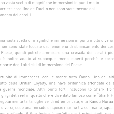
una vasta scelta di magnifiche immersioni in punti molto
barriere coralline dell’atollo non sono state toccate dal
ento dei coralli...
una vasta scelta di magnifiche immersioni in punti molto diversi 
lo non sono state toccate dal fenomeno di sbiancamento dei cor
l Paese, quindi potrete ammirare una crescita dei coralli più
lo è inoltre adatto ai subacquei meno esperti perché le corre
r parte degli altri siti di immersione del Paese.
portunità di immergersi con le mante tutto l’anno. Uno dei si
litto della British Loyalty, una nave britannica affondata da 
 guerra mondiale. Altri punti forti includono lo Shark Poin
grigi del reef in quello che è diventato famoso come “Shark Hot
regolarmente tartarughe verdi ed embricate, e la Kandu Huraa
diversi, sede una miriade di specie marine tra cui mante, squal
no profondo, il Gan Inside è perfetto per i principianti, ma