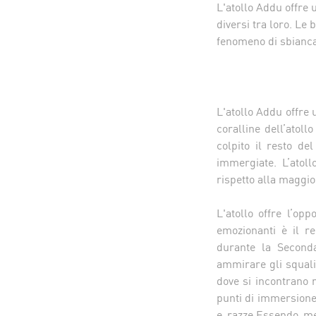
L'atollo Addu offre 
diversi tra loro. Le 
fenomeno di sbiancam
L'atollo Addu offre 
coralline dell’atol
colpito il resto de
immergiate. L’atol
rispetto alla maggio
L'atollo offre l’op
emozionanti è il re
durante la Seconda
ammirare gli squali 
dove si incontrano 
punti di immersione 
e razze.Essendo me