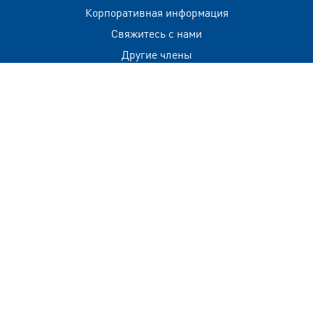
Корпоративная информация
Свяжитесь с нами
Другие члены
Контактная информация
+(960) 332 3228
info@visitmaldives.com
Адрес
2nd Floor, H. Zonaria,
Boduthakurufaanu Magu,
Male', Maldives