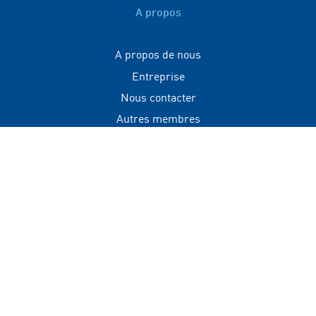
A propos
A propos de nous
Entreprise
Nous contacter
Autres membres
Contact
+(960) 332 3228
info@visitmaldives.com
Adresse