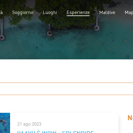
(current)
tà
Soggiorno
Luoghi
Esperienze
Maldive
Ma
N
21 ago 2023
VAAVU È WOW - SPLENDIDE